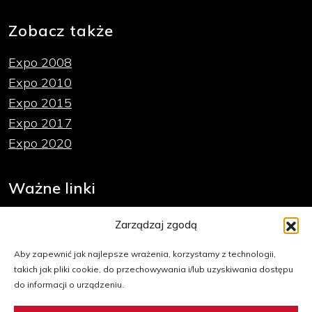
Zobacz także
Expo 2008
Expo 2010
Expo 2015
Expo 2017
Expo 2020
Ważne linki
Polityka plików cookies
Zarządzaj zgodą
Deklaracja dostępności
Aby zapewnić jak najlepsze wrażenia, korzystamy z technologii,
Mapa strony
takich jak pliki cookie, do przechowywania i/lub uzyskiwania dostępu
Dla mediów
do informacji o urządzeniu.
Strona organizatora