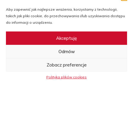
Expo 2015
Aby zapewnić jak najlepsze wrażenia, korzystamy z technologii,
Expo 2017
takich jak pliki cookie, do przechowywania i/lub uzyskiwania dostępu
Expo 2020
do informacji o urządzeniu.
Akceptuję
Ważne linki
Odmów
Polityka plików cookies
Deklaracja dostępności
Zobacz preferencje
Mapa strony
Polityka plików cookies
Dla mediów
Strona organizatora
Strona PAIH
Przejdź do Facebook Expo
Przejdź do Twitter Expo
Przejdź do LinkedIn Expo
Przejdź do YouTube Expo
Przejdź do Instagra