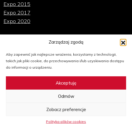
Expo 2015
Expo 2017
Expo 2020
Ważne linki
Zarządzaj zgodą
Polityka plików cookies
Aby zapewnić jak najlepsze wrażenia, korzystamy z technologii,
takich jak pliki cookie, do przechowywania i/lub uzyskiwania dostępu
Deklaracja dostępności
do informacji o urządzeniu.
Mapa strony
Dla mediów
Akceptuję
Strona organizatora
Odmów
Strona PAIH
Zobacz preferencje
Przejdź do Facebook Expo
Przejdź do Twitter Expo
Przejdź do LinkedIn Expo
Przejdź do YouTube Expo
Przejdź do Instagra
Polityka plików cookies