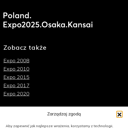
Zobacz także
Expo 2008
Expo 2010
Expo 2015
Expo 2017
Expo 2020
Ważne linki
Zarządzaj zgodą
Polityka plików cookies
Aby zapewnić jak najlepsze wrażenia, korzystamy z technologii,