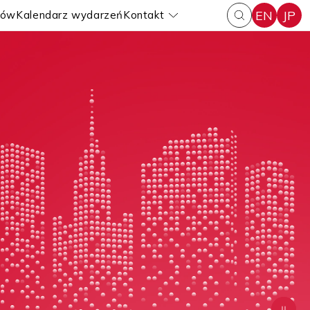
EN
JP
iów
Kalendarz wydarzeń
Kontakt
Pokaż submenu