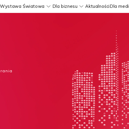
Wystawa Światowa
Dla biznesu
Aktualności
Dla med
okaż submenu
Pokaż submenu
Pokaż submenu
brania