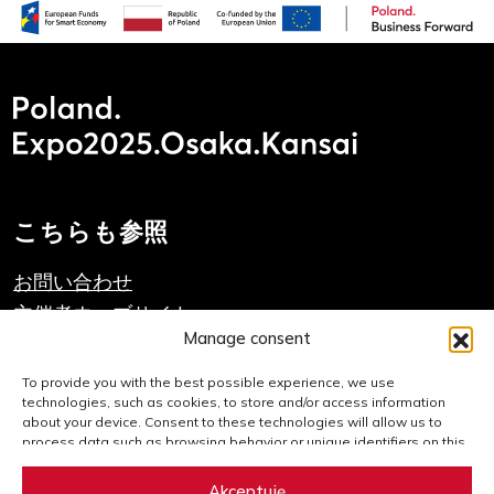
こちらも参照
お問い合わせ
主催者ウェブサイト
Manage consent
PAIHのウェブサイト
To provide you with the best possible experience, we use
technologies, such as cookies, to store and/or access information
重要なリンク
about your device. Consent to these technologies will allow us to
process data such as browsing behavior or unique identifiers on this
website. Failure to consent or withdrawal of consent may adversely
クッキーポリシー
affect certain features and functions.
Akceptuję