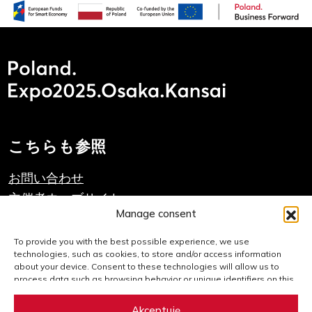
こちらも参照
お問い合わせ
主催者ウェブサイト
Manage consent
PAIHのウェブサイト
To provide you with the best possible experience, we use
technologies, such as cookies, to store and/or access information
重要なリンク
about your device. Consent to these technologies will allow us to
process data such as browsing behavior or unique identifiers on this
website. Failure to consent or withdrawal of consent may adversely
クッキーポリシー
affect certain features and functions.
Akceptuję