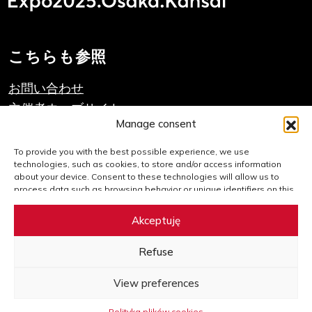
こちらも参照
お問い合わせ
主催者ウェブサイト
Manage consent
PAIHのウェブサイト
To provide you with the best possible experience, we use
technologies, such as cookies, to store and/or access information
重要なリンク
about your device. Consent to these technologies will allow us to
process data such as browsing behavior or unique identifiers on this
website. Failure to consent or withdrawal of consent may adversely
クッキーポリシー
affect certain features and functions.
Akceptuję
サイトマップ
Refuse
Facebook
Twitter
LinkedIn
YouTube
Instagram
View preferences
Polityka plików cookies