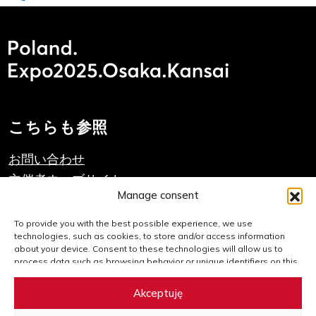
こちらも参照
お問い合わせ
主催者ウェブサイト
Manage consent
PAIHのウェブサイト
To provide you with the best possible experience, we use
technologies, such as cookies, to store and/or access information
重要なリンク
about your device. Consent to these technologies will allow us to
process data such as browsing behavior or unique identifiers on this
website. Failure to consent or withdrawal of consent may adversely
クッキーポリシー
affect certain features and functions.
Akceptuję
サイトマップ