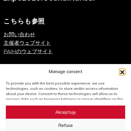
こちらも参照
お問い合わせ
主催者ウェブサイト
PAIHのウェブサイト
重要なリンク
Manage consent
クッキーポリシー
To provide you with the best possible experience, we use
technologies, such as cookies, to store and/or access information
サイトマップ
about your device. Consent to these technologies will allow us to
process data such as browsing behavior or unique identifiers on this
website. Failure to consent or withdrawal of consent may adversely
Facebook
Twitter
LinkedIn
YouTube
Instagram
affect certain features and functions.
Akceptuję
Refuse