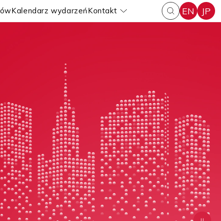
EN
JP
iów
Kalendarz wydarzeń
Kontakt
Pokaż submenu