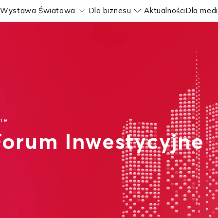
Wystawa Światowa
Dla biznesu
Aktualności
Dla med
okaż submenu
Pokaż submenu
Pokaż submenu
ne
Forum Inwestycyjne