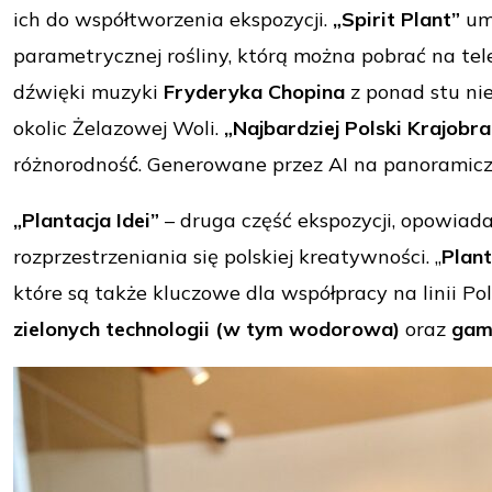
ich do współtworzenia ekspozycji.
„Spirit Plant”
umo
parametrycznej rośliny, którą można pobrać na tele
dźwięki muzyki
Fryderyka Chopina
z ponad stu nie
okolic Żelazowej Woli.
„Najbardziej Polski Krajobra
różnorodność́. Generowane przez AI na panoramicz
„Plantacja Idei”
– druga część ekspozycji, opowiada
rozprzestrzeniania się polskiej kreatywności. „
Plant
które są także kluczowe dla współpracy na linii Pol
zielonych technologii (w tym wodorowa)
oraz
gam