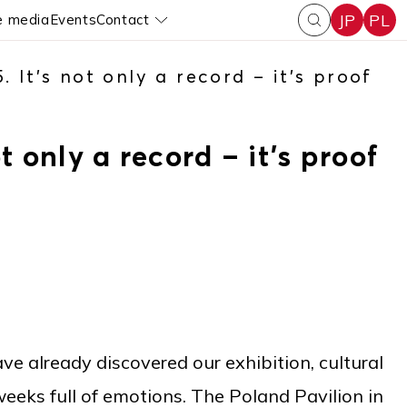
JP
PL
e media
Events
Contact
enu
Pokaż submenu
. It’s not only a record – it’s proof
t only a record – it’s proof
ve already discovered our exhibition, cultural
eeks full of emotions. The Poland Pavilion in