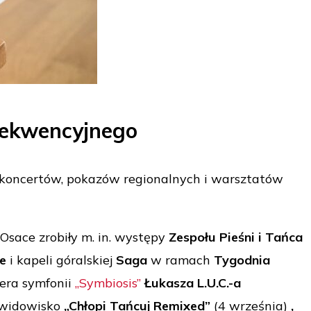
rekwencyjnego
 koncertów, pokazów regionalnych i warsztatów
 Osace zrobiły m. in. występy
Zespołu Pieśni i Tańca
e
i kapeli góralskiej
Saga
w ramach
Tygodnia
era symfonii
„Symbiosis”
Łukasza L.U.C.-a
z widowisko
„Chłopi Tańcuj Remixed”
(4 września)
,