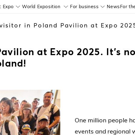
t Expo
World Exposition
For business
News
For th
Pokaż submenu
Pokaż submenu
Pokaż subm
visitor in Poland Pavilion at Expo 2025
Pavilion at Expo 2025. It’s no
oland!
One million people ha
events and regional w