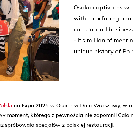
Osaka captivates with
with colorful region
cultural and business 
- it’s million of mee
unique history of Pol
olski
na
Expo 2025
w Osace, w Dniu Warszawy, w ram
owy moment, którego z pewnością nie zapomni! Cała
 spróbowała specjałów z polskiej restauracji.