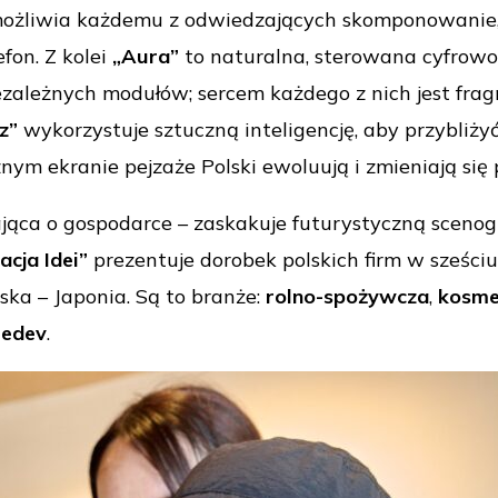
żliwia każdemu z odwiedzających skomponowanie, w
fon. Z kolei
„Aura”
to naturalna, sterowana cyfrowo
zależnych modułów; sercem każdego z nich jest frag
z”
wykorzystuje sztuczną inteligencję, aby przybliżyć 
nym ekranie pejzaże Polski ewoluują i zmieniają si
jąca o gospodarce – zaskakuje futurystyczną scenogr
acja Idei”
prezentuje dorobek polskich firm w sześci
ska – Japonia. Są to branże:
rolno-spożywcza
,
kosme
edev
.