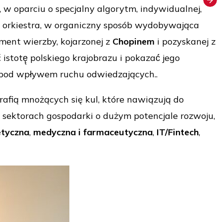
 oparciu o specjalny algorytm, indywidualnej,
 orkiestra, w organiczny sposób wydobywająca
ment wierzby, kojarzonej z
Chopinem
i pozyskanej z
istotę̨ polskiego krajobrazu i pokazać́ jego
ę pod wpływem ruchu odwiedzających..
afią mnożących się kul, które nawiązują do
u sektorach gospodarki o dużym potencjale rozwoju,
tyczna
,
medyczna i farmaceutyczna
,
IT/Fintech
,