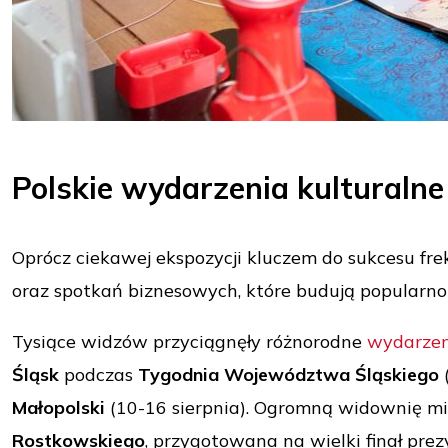
Polskie wydarzenia kulturaln
Oprócz ciekawej ekspozycji kluczem do sukcesu f
oraz spotkań biznesowych, które budują popularność
Tysiące widzów przyciągnęły różnorodne
wydarzen
Śląsk
podczas
Tygodnia Województwa Śląskiego
Małopolski
(10-16 sierpnia). Ogromną widownię m
Rostkowskiego
, przygotowana na wielki finał prez