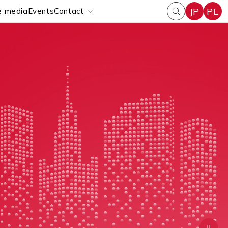
JP
PL
e media
Events
Contact
enu
Pokaż submenu