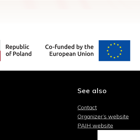
See also
Contact
Organizer’s website
PAIH website