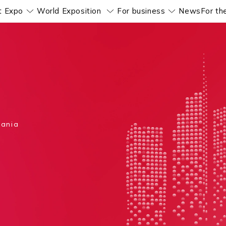
t Expo
World Exposition
For business
News
For th
Pokaż submenu
Pokaż submenu
Pokaż subm
rania